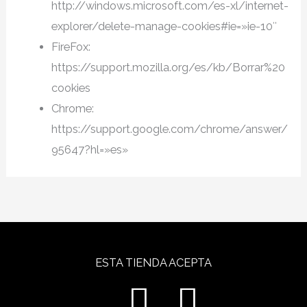
http://windows.microsoft.com/es-xl/internet-
explorer/delete-manage-cookies#ie=»ie-10″
FireFox:
https://support.mozilla.org/es/kb/Borrar%20
cookies
Chrome:
https://support.google.com/chrome/answer/
95647?hl=»es»
ESTA TIENDA ACEPTA