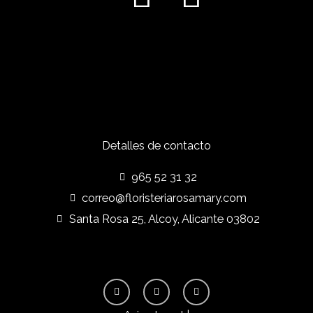
Detalles de contacto
965 52 31 32
correo@floristeriarosamary.com
Santa Rosa 25, Alcoy, Alicante 03802
F
I
Y
a
n
o
c
s
u
e
t
t