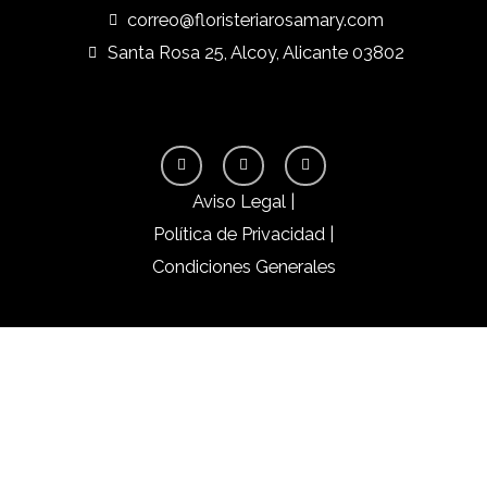
correo@floristeriarosamary.com
Santa Rosa 25, Alcoy, Alicante 03802
F
I
Y
a
n
o
c
s
u
e
t
t
Aviso Legal |
b
a
u
o
g
b
Política de Privacidad |
o
r
e
k
a
Condiciones Generales
-
m
f